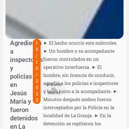
Agredieron
1
► El hecho ocurrió este miércoles.
5
a
► Un hombre y su acompañante
/
inspectores
fueron controlados en un
1
operativo interfuerza. ► El
y
0
/
hombre, sin licencia de conducir,
policías
2
agredió a los policías e inspectores
en
VOLVER
0
AL
y huyó junto a la acompañante. ►
Jesús
2
INICIO
Minutos después ambos fueron
0
María y
interceptados por la Policía en la
fueron
localidad de La Granja. ► En la
detenidos
detención se repitieron los
en La