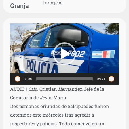
forcejeos.
Granja
Reproductor
de
vídeo
00:00
03:21
AUDIO |
Crio
. Cristian
Hernández
, Jefe de la
Comisaría de
Jesús
María
Dos personas oriundas de Salsipuedes fueron
detenidos este miércoles tras agredir a
inspectores y policías. Todo comenzó en un