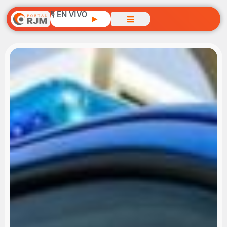
🎙️ EN VIVO
▶