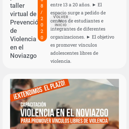
entre 13 a 20 años. ► El
taller
8
/
espacio surge a pedido de
virtual de
VOLVER
2
centros de estudiantes e
Prevención
AL
0
INICIO
integrantes de diferentes
de
2
organizaciones. ► El objetivo
0
Violencia
es promover vínculos
en el
adolescentes libres de
Noviazgo
violencia.