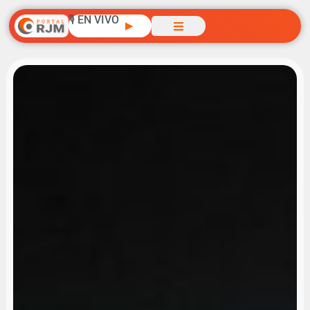
🎙️ EN VIVO
▶