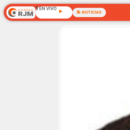
🎙️ EN VIVO
▶
📝 NOTICIAS