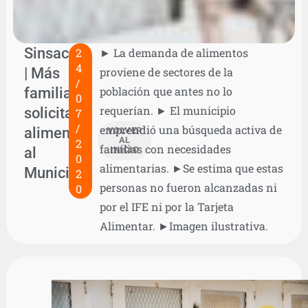
Sinsacate
2
► La demanda de alimentos
4
| Más
proviene de sectores de la
/
familias
población que antes no lo
0
requerían. ► El municipio
solicitan
7
/
emprendió una búsqueda activa de
alimentos
VOLVER
AL
2
familias con necesidades
al
INICIO
0
alimentarias. ►Se estima que estas
Municipio
2
personas no fueron alcanzadas ni
0
por el IFE ni por la Tarjeta
Alimentar. ►Imagen ilustrativa.