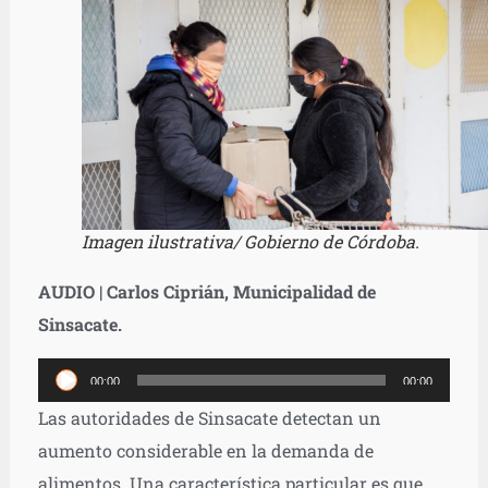
Imagen ilustrativa/ Gobierno de Córdoba.
AUDIO | Carlos Ciprián, Municipalidad de
Sinsacate.
Reproductor
00:00
00:00
de
Las autoridades de Sinsacate detectan un
audio
aumento considerable en la demanda de
alimentos. Una característica particular es que