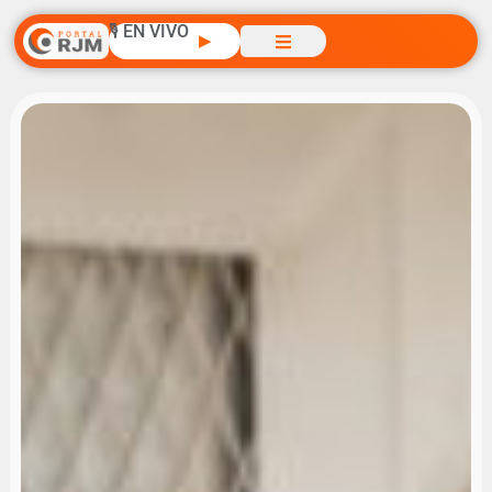
🎙️ EN VIVO
▶