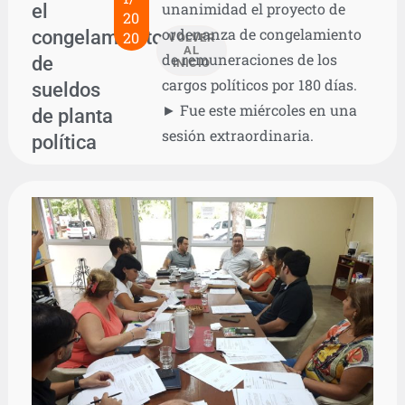
el
unanimidad el proyecto de
20
ordenanza de congelamiento
congelamiento
20
VOLVER
AL
de remuneraciones de los
de
INICIO
cargos políticos por 180 días.
sueldos
► Fue este miércoles en una
de planta
sesión extraordinaria.
política