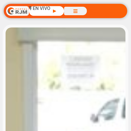
🎙️ EN VIVO
▶