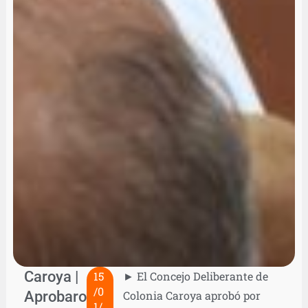
Caroya |
15
► El Concejo Deliberante de
/0
Aprobaron
Colonia Caroya aprobó por
1/