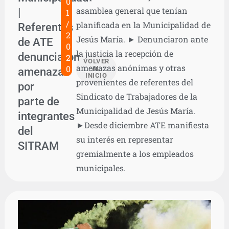
0
asamblea general que tenían
|
1
/
planificada en la Municipalidad de
Referentes
2
Jesús María. ► Denunciaron ante
de ATE
0
la justicia la recepción de
denunciaron
2
VOLVER
amenazas anónimas y otras
0
AL
amenazas
INICIO
provenientes de referentes del
por
Sindicato de Trabajadores de la
parte de
Municipalidad de Jesús María.
integrantes
►Desde diciembre ATE manifiesta
del
su interés en representar
SITRAM
gremialmente a los empleados
municipales.