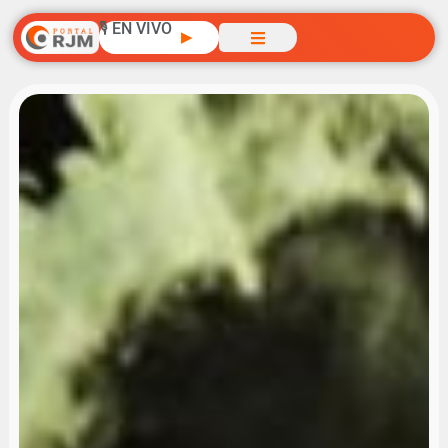
🎙️ EN VIVO
▶