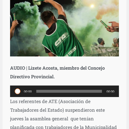
AUDIO | Lizete Acosta, miembro del Concejo
Directivo Provincial.
Reproductor
00:00
00:00
de
Los referentes de ATE (Asociación de
audio
Trabajadores del Estado) suspendieron este
jueves la asamblea general que tenían
planificada con trabajadores de la Municipalidad