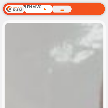
🎙️ EN VIVO
▶