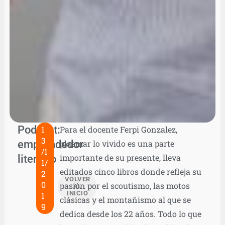
Podcast:
1
Para el docente Ferpi Gonzalez,
3
emprendedor
plasmar lo vivido es una parte
/1
literario
importante de su presente, lleva
1/
editados cinco libros donde refleja su
2
VOLVER
0
pasión por el scoutismo, las motos
AL
INICIO
1
clásicas y el montañismo al que se
9
dedica desde los 22 años. Todo lo que