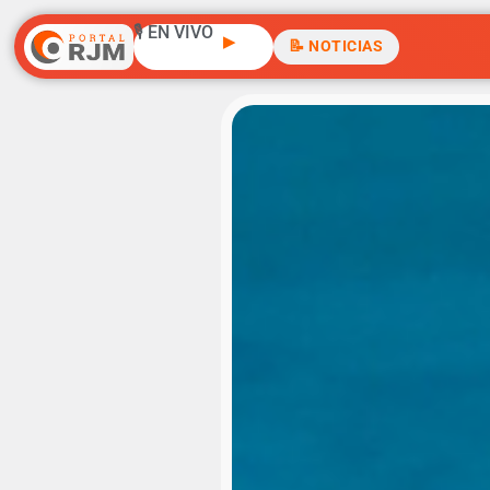
🎙️ EN VIVO
▶
📝 NOTICIAS