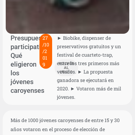
Presupuesto
27
► Biobike, dispenser de
/10
participativo:
preservativos gratuitos y un
/2
Qué
festival de cuarteto-trap,
01
entre los tres primeros más
eligieron
9
VOLVER
AL
votados. ► La propuesta
los
INICIO
ganadora se ejecutará en
jóvenes
2020. ► Votaron más de mil
caroyenses
jóvenes.
Más de 1000 jóvenes caroyenses de entre 15 y 30
años votaron en el proceso de elección de