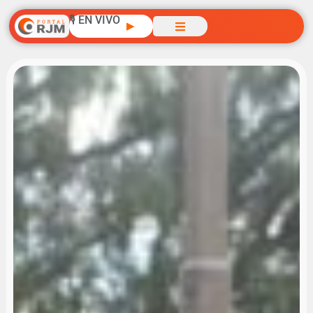
🎙️ EN VIVO
▶