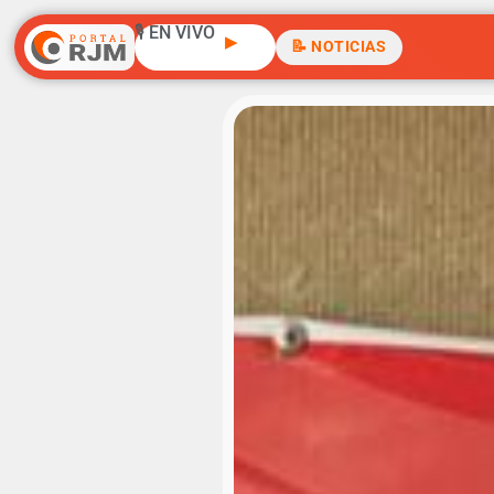
🎙️ EN VIVO
▶
📝 NOTICIAS