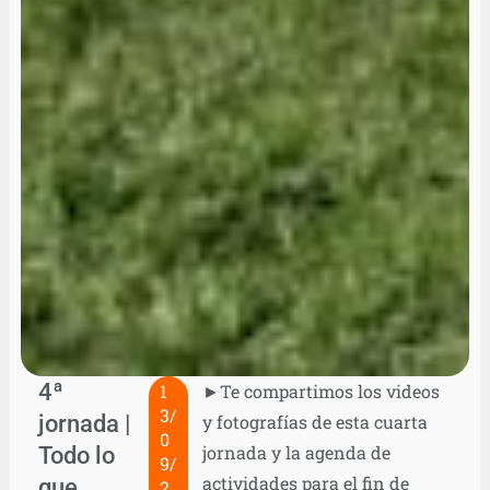
4ª
1
►Te compartimos los videos
3/
jornada |
y fotografías de esta cuarta
0
Todo lo
jornada y la agenda de
9/
actividades para el fin de
que
2