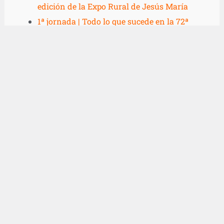
edición de la Expo Rural de Jesús María
1ª jornada | Todo lo que sucede en la 72ª
edición de la Expo Rural de Jesús María
Radio Jesús María y un escenario de lujo en
la 72º Expo Rural
Este martes comienza la 72ª edición de la
Expo Rural de Jesús María