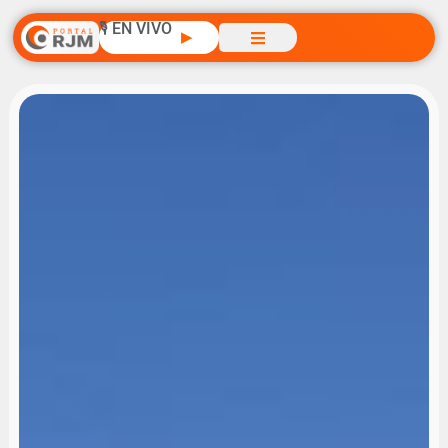
🎙️ EN VIVO
▶