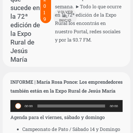
0
semana. ►Todo lo que ocurre
sucede en
1
VOLVER
en la 72ª edición de la Expo
la 72ª
AL
9
INICIO
Rural los encontrás en
edición de
nuestro Portal, redes sociales
la Expo
y por la 93.7 FM.
Rural de
Jesús
María
INFORME | María Rosa Ponce: Los emprendedores
también están en la Expo Rural de Jesús María
Reproductor
00:00
00:00
de
Agenda para el viernes, sábado y domingo
audio
Campeonato de Pato / Sábado 14 y Domingo