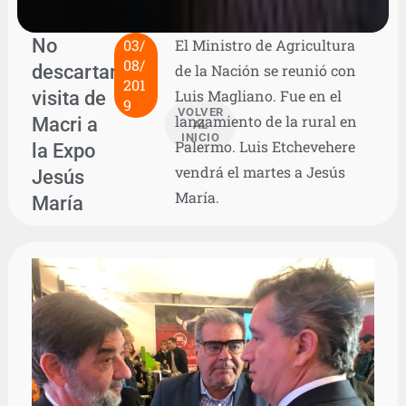
No
03/
El Ministro de Agricultura
08/
descartaron
de la Nación se reunió con
201
visita de
Luis Magliano. Fue en el
9
VOLVER
lanzamiento de la rural en
Macri a
AL
INICIO
Palermo. Luis Etchevehere
la Expo
vendrá el martes a Jesús
Jesús
María.
María