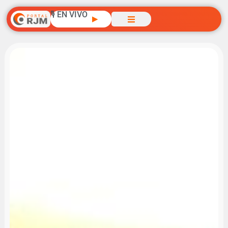
🎙️ EN VIVO
▶