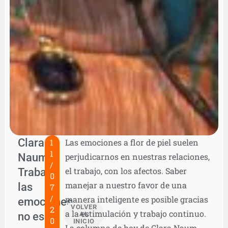
Clara
1
Las emociones a flor de piel suelen
1
Naum:
perjudicarnos en nuestras relaciones,
/
Trabajar
el trabajo, con los afectos. Saber
0
manejar a nuestro favor de una
las
7
/
manera inteligente es posible gracias
emociones
VOLVER
2
a la estimulación y trabajo continuo.
no es
AL
0
INICIO
La columna de hoy de Clara Naum