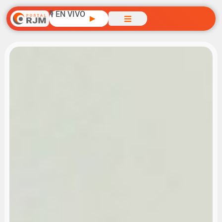
🎙️ EN VIVO
▶