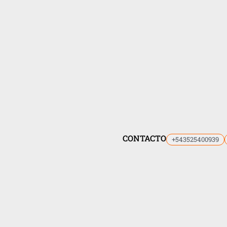
CONTACTO
+543525400939