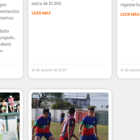
extra de $1.500.
 por
vigente h
esentación
LEER MÁS
LEER MÁS
ciertos
daño
abogado,
adeció
».
15 de marzo de 2019
15 de marz