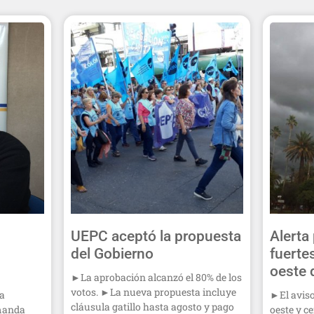
UEPC aceptó la propuesta
Alerta
del Gobierno
fuertes
oeste 
►La aprobación alcanzó el 80% de los
votos. ►La nueva propuesta incluye
la
►El aviso
cláusula gatillo hasta agosto y pago
emanda
oeste y c