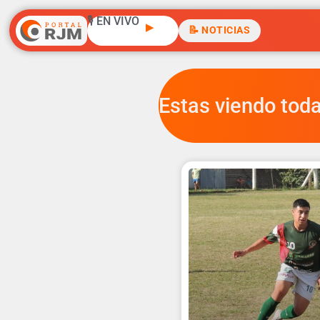
🎙️ EN VIVO
▶
📝 NOTICIAS
Estas viendo toda