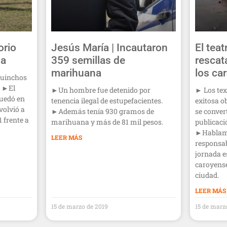
orio
Jesús María | Incautaron
El teat
ha
359 semillas de
rescat
marihuana
los ca
quinchos
. ►El
►Un hombre fue detenido por
► Los tex
quedó en
tenencia ilegal de estupefacientes.
exitosa o
olvió a
►Además tenía 930 gramos de
se conver
 frente a
marihuana y más de 81 mil pesos.
publicaci
►Hablamo
LEER MÁS
responsab
jornada e
caroyense
ciudad.
LEER MÁS
15 de marzo de 2019
15 de marz