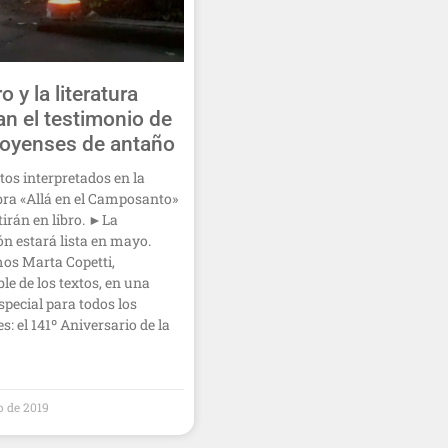
ro y la literatura
an el testimonio de
royenses de antaño
tos interpretados en la
bra «Allá en el Camposanto»
tirán en libro. ►La
ón estará lista en mayo.
s Marta Copetti,
le de los textos, en una
special para todos los
s: el 141º Aniversario de la
o de 2019