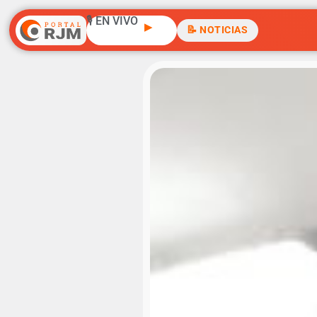
🎙️ EN VIVO
▶
📝 NOTICIAS