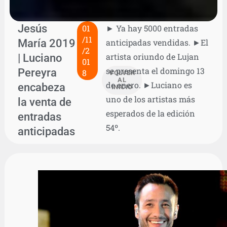
Jesús
01
► Ya hay 5000 entradas
/11
María 2019
anticipadas vendidas. ►El
/2
| Luciano
artista oriundo de Lujan
01
se presenta el domingo 13
Pereyra
8
VOLVER
AL
de enero. ►Luciano es
encabeza
INICIO
uno de los artistas más
la venta de
esperados de la edición
entradas
54º.
anticipadas