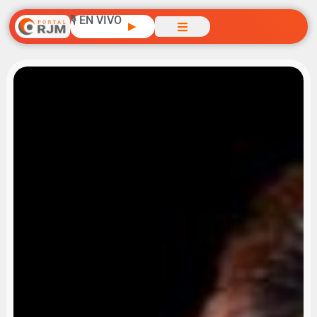
🎙️ EN VIVO
▶