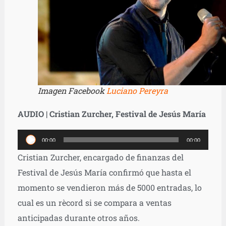
Imagen Facebook
Luciano Pereyra
AUDIO | Cristian Zurcher, Festival de Jesús María
Reproductor
00:00
00:00
de
Cristian Zurcher, encargado de finanzas del
audio
Festival de Jesús María confirmó que hasta el
momento se vendieron más de 5000 entradas, lo
cual es un rècord si se compara a ventas
anticipadas durante otros años.