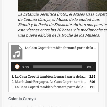
La Estancia Jesuítica (Foto), el Museo Casa Copett
de Colonia Caroya, el Museo de la ciudad Luis
Biondi y la Posta de Sinsacate abrirán sus puerta
este viernes entre las 20 horas y la medianoche e
una nueva edición de la Noche de los Museos.
La Casa Copetti también formará parte de la Noche de los Museos_ Apertura
Reproductor
00:00
00:00
de
audio
1.
La Casa Copetti también formará parte de la Noche de los Museos_ Apertura
2:14
2.
María José Bergagna, La Casa Copetti también formará parte de la Noche de los Museos
5:01
3.
La Casa Copetti también formará parte de la Noche de los Museos_ cierre
1:10
Colonia Caroya