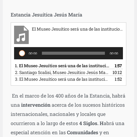
Estancia Jesuítica Jesús María
El Museo Jesuítico será una de las instituciones abiertas este viernes a la noche _ Apertura
Reproductor
00:00
00:00
de
audio
1.
El Museo Jesuítico será una de las instituciones abiertas este viernes a la noche _ Apertura
1:57
2.
Santiago Scalisi, Museo Jesuítico Jesús María
10:12
3.
El Museo Jesuítico será una de las instituciones abiertas este viernes a la noche _ Cierre
1:52
En el marco de los 400 años de la Estancia, habrá
una
intervención
acerca de los sucesos históricos
internacionales, nacionales y locales que
ocurrieron a lo largo de estos
4 Siglos. H
abrá una
especial atención en las
Comunidades
y en