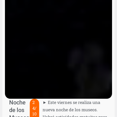
Noche
2
► Este viernes se realiza una
4/
de los
nueva noche de los museos.
10
Habrá actividades gratuitas para