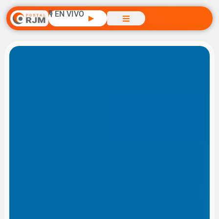
🎙️ EN VIVO
▶