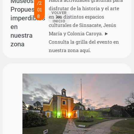
Museos:
/2
disfrutar de la historia y el arte
Propuestas
01
VOLVER
8
en los distintos espacios
imperdibles
AL
INICIO
culturales de Sinsacate, Jesús
en
María y Colonia Caroya. ►
nuestra
Consulta la grilla del evento en
zona
nuestra zona aquí.