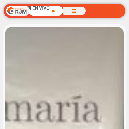
🎙️ EN VIVO
▶