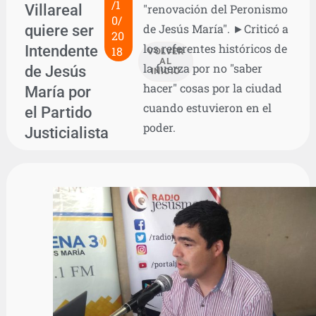
/1
Villareal
"renovación del Peronismo
0/
quiere ser
de Jesús María". ►Criticó a
20
los referentes históricos de
Intendente
18
VOLVER
AL
la fuerza por no "saber
de Jesús
INICIO
hacer" cosas por la ciudad
María por
cuando estuvieron en el
el Partido
poder.
Justicialista