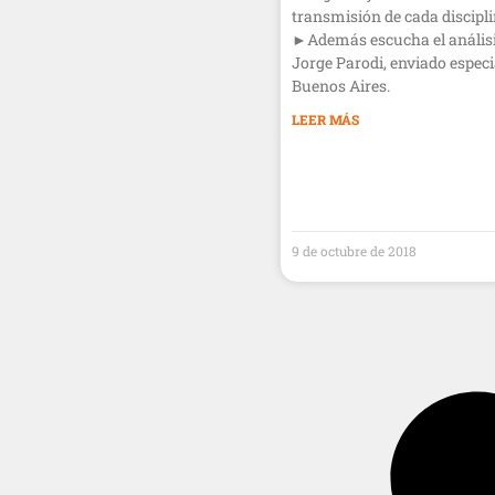
transmisión de cada discipli
►Además escucha el análisi
Jorge Parodi, enviado especi
Buenos Aires.
LEER MÁS
9 de octubre de 2018