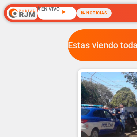
🎙️ EN VIVO
▶
📝 NOTICIAS
Estas viendo toda