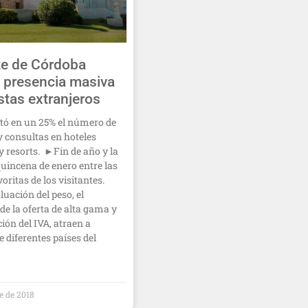
te de Córdoba
 presencia masiva
istas extranjeros
 en un 25% el número de
y consultas en hoteles
y resorts. ►Fin de año y la
uincena de enero entre las
oritas de los visitantes.
uación del peso, el
e la oferta de alta gama y
ción del IVA, atraen a
e diferentes países del
e de 2018