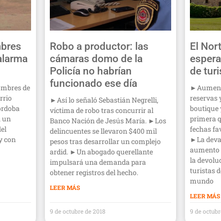
mbres
Robo a productor: las
El Nor
alarma
cámaras domo de la
espera
Policía no habrían
de tur
funcionado ese día
ombres de
►Aumentó
rrio
reservas 
►Así lo señaló Sebastián Negrelli,
órdoba
boutique 
víctima de robo tras concurrir al
n un
primera q
Banco Nación de Jesús María. ►Los
del
fechas fav
delincuentes se llevaron $400 mil
y con
►La deval
pesos tras desarrollar un complejo
aumento d
ardid. ►Un abogado querellante
la devolu
impulsará una demanda para
turistas d
obtener registros del hecho.
mundo
LEER MÁS
LEER MÁS
9 de octubre de 2018
9 de octubr