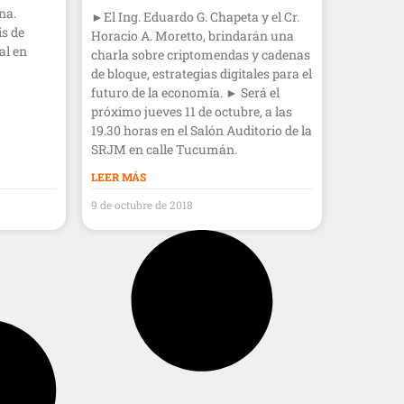
na.
►El Ing. Eduardo G. Chapeta y el Cr.
s de
Horacio A. Moretto, brindarán una
al en
charla sobre criptomendas y cadenas
de bloque, estrategias digitales para el
futuro de la economía. ► Será el
próximo jueves 11 de octubre, a las
19.30 horas en el Salón Auditorio de la
SRJM en calle Tucumán.
LEER MÁS
9 de octubre de 2018