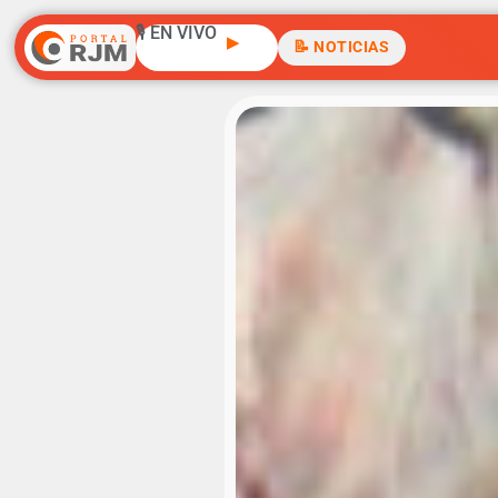
🎙️ EN VIVO
▶
📝 NOTICIAS