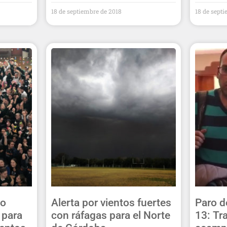
18 de septiembre de 2018
18 de sept
to
Alerta por vientos fuertes
Paro d
 para
con ráfagas para el Norte
13: Tr