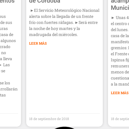
lentos
de Córdoba
acampa
Munici
►El Servicio Meteorológico Nacional
ibus
alerta sobre la llegada de un frente
► Unas 4
 de sus
frío con fuertes ráfagas. ►Será entre
el centro
uras
la noche de hoy martes y la
del lunes
casa de
madrugada del miércoles.
casa de l
 algunos
manifest
LEER MÁS
ucrado
gremios: 
ó no
el Frente
a lleva
Ispizua f
 ► Las
remunera
 se
menos de 
cuestiona
se los
a la mand
rrollarán
LEER MÁS
tas
18 de septiembre de 2018
18 de sept