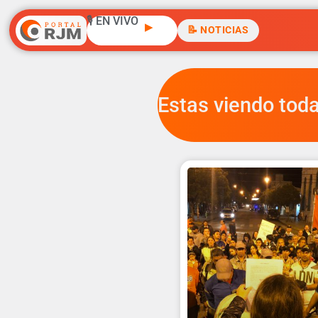
🎙️ EN VIVO
▶
📝 NOTICIAS
Estas viendo toda