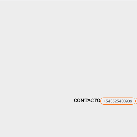
CONTACTO
+543525400939