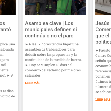
los
Asamblea clave | Los
Jesús 
vantó
municipales definen si
Comer
continúa o no el paro
que el
polític
plica una
►A las 17 horas tendrá lugar una
calonada
asamblea de trabajadores para
►Fausto B
 en
debatir sobre las propuestas y la
Centro Co
o para
continuidad de la medida de fuerza.
señala qu
 mil
► Hoy se cumplen 13 días del
economía,
iente
comienzo del reclamo por mejoras
referenci
ño). ► A
salariales.
ponen en 
últimos t
LEER MÁS
número d
s 13 días
se achica
nicipio de
LEER MÁS