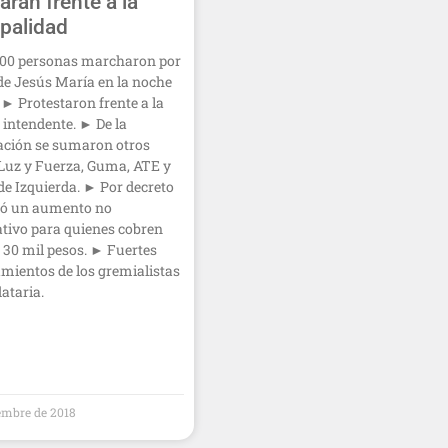
rán frente a la
palidad
00 personas marcharon por
 de Jesús María en la noche
. ► Protestaron frente a la
a intendente. ► De la
ación se sumaron otros
Luz y Fuerza, Guma, ATE y
 de Izquierda. ► Por decreto
ijó un aumento no
tivo para quienes cobren
30 mil pesos. ► Fuertes
mientos de los gremialistas
ataria.
iembre de 2018