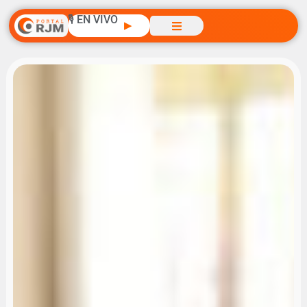
🎙️ EN VIVO
▶