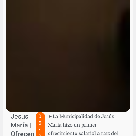
Jesús
0
►La Municipalidad de Jesús
6
María |
María hizo un primer
/
Ofrecen
ofrecimiento salarial a raíz del