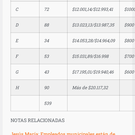
C
72
$12.001,14/$12.993,41
$100
D
88
$13.023,13/$13.987,35
$900
E
34
$14.053,28/$14.964,09
$800
F
53
$15.031,89/$16.998
$700
G
43
$17.195,01/$19.940,46
$600
H
90
Más de $20.117,32
539
NOTAS RELACIONADAS
Jesús María: Empleados municipales están de