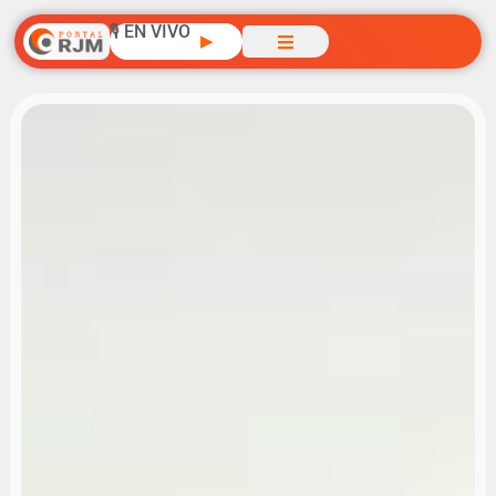
🎙️ EN VIVO
▶