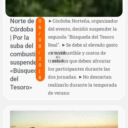
Norte de
0
►Córdoba Norteña, organizador
6
Córdoba
del evento, decidió suspender la
/
| Por la
segunda "Búsqueda del Tesoro
0
Real". ►Se debe al elevado gasto
suba del
8
/
en combustible y costos de
combustible
VOLVER
AL
2
traslados que deben afrontar
suspenden
INICIO
0
los participantes durante las
«Búsqueda
1
dos jornadas. ►No descartan
8
del
realizarlo durante la temporada
Tesoro»
de verano