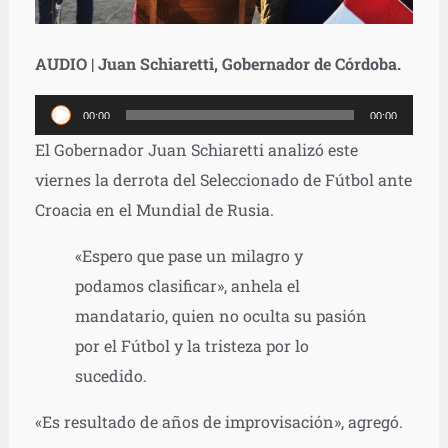
AUDIO | Juan Schiaretti, Gobernador de Córdoba.
Reproductor
00:00
00:00
de
El Gobernador Juan Schiaretti analizó este
audio
viernes la derrota del Seleccionado de Fútbol ante
Croacia en el Mundial de Rusia.
«Espero que pase un milagro y
podamos clasificar», anhela el
mandatario, quien no oculta su pasión
por el Fútbol y la tristeza por lo
sucedido.
«Es resultado de años de improvisación», agregó.