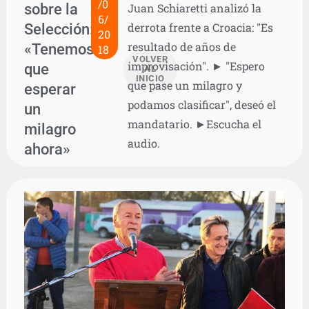
/0
sobre la
Juan Schiaretti analizó la
6/
Selección:
derrota frente a Croacia: "Es
20
resultado de años de
«Tenemos
18
VOLVER
improvisación". ► "Espero
que
AL
INICIO
que pase un milagro y
esperar
podamos clasificar", deseó el
un
mandatario. ►Escucha el
milagro
audio.
ahora»