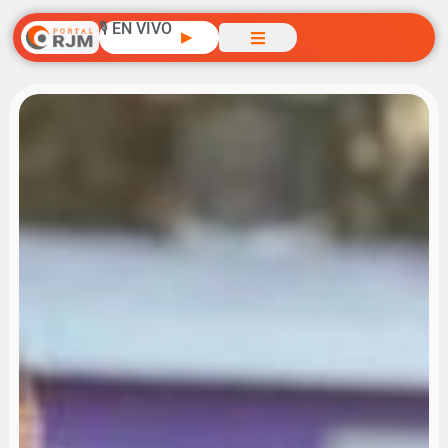
🎙️ EN VIVO
▶