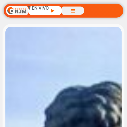
🎙️ EN VIVO
▶