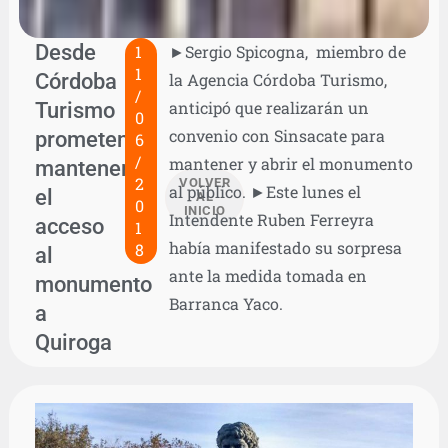
Desde
1
►Sergio Spicogna, miembro de
1
Córdoba
la Agencia Córdoba Turismo,
/
Turismo
anticipó que realizarán un
0
convenio con Sinsacate para
prometen
6
/
mantener y abrir el monumento
mantener
2
VOLVER
al público. ►Este lunes el
el
AL
0
INICIO
Intendente Ruben Ferreyra
acceso
1
había manifestado su sorpresa
8
al
ante la medida tomada en
monumento
Barranca Yaco.
a
Quiroga