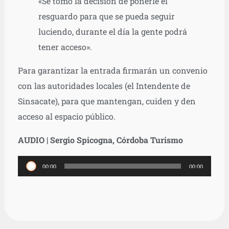
«Se tomó la decisión de ponerle el
resguardo para que se pueda seguir
luciendo, durante el día la gente podrá
tener acceso».
Para garantizar la entrada firmarán un convenio
con las autoridades locales (el Intendente de
Sinsacate), para que mantengan, cuiden y den
acceso al espacio público.
AUDIO | Sergio Spicogna, Córdoba Turismo
Reproductor
00:00
00:00
de
audio