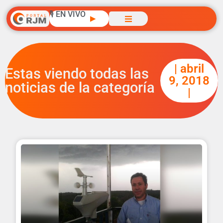
🎙️ EN VIVO
▶
| abril
Estas viendo todas las
9, 2018
noticias de la categoría
|