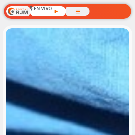
🎙️ EN VIVO
▶