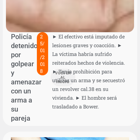
Policía
2
► El efectivo está imputado de
5/
detenido
lesiones graves y coacción. ►
01
por
La víctima habría sufrido
/2
reiterados hechos de violencia.
golpear
01
8
► Tenía prohibición para
y
VOLVER
AL
utilizar un arma y se secuestró
amenazar
INICIO
un revolver cal.38 en su
con un
vivienda. ► El hombre será
arma a
trasladado a Bower.
su
pareja