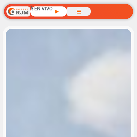
🎙️ EN VIVO
▶