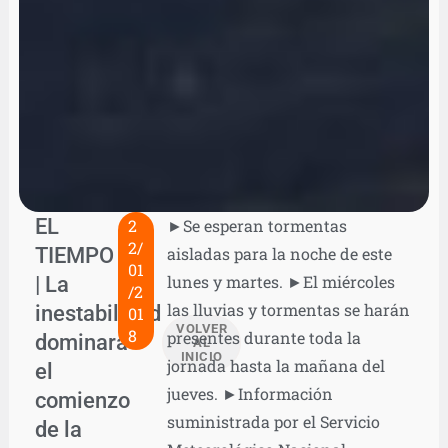
EL
2
►Se esperan tormentas
2/
TIEMPO
aisladas para la noche de este
01
| La
lunes y martes. ►El miércoles
/2
las lluvias y tormentas se harán
inestabilidad
01
VOLVER
8
presentes durante toda la
dominará
AL
INICIO
jornada hasta la mañana del
el
jueves. ►Información
comienzo
suministrada por el Servicio
de la