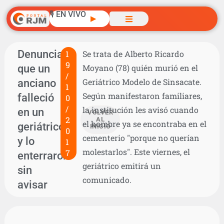
🎙️ EN VIVO
▶
Denuncian
1
Se trata de Alberto Ricardo
9
que un
Moyano (78) quién murió en el
/
anciano
Geriátrico Modelo de Sinsacate.
1
Según manifestaron familiares,
falleció
0
/
la institución les avisó cuando
en un
VOLVER
2
AL
el hombre ya se encontraba en el
geriátrico
INICIO
0
cementerio "porque no querían
y lo
1
molestarlos". Este viernes, el
7
enterraron
geriátrico emitirá un
sin
comunicado.
avisar