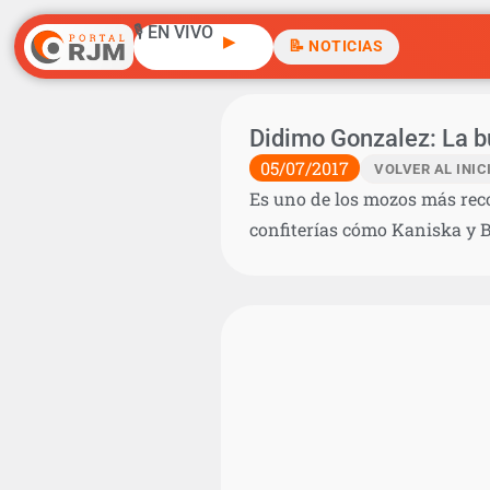
🎙️ EN VIVO
▶
📝 NOTICIAS
Didimo Gonzalez: La bu
05/07/2017
VOLVER AL INIC
Es uno de los mozos más rec
confiterías cómo Kaniska y Bu