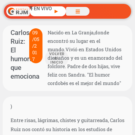
🎙️ EN VIVO
▶
Carlos
09
Nacido en La Granja,donde
/05
Ruiz:
encontró su lugar en el
/2
El
mundo.Vivió en Estados Unidos
01
VOLVER
diez años y es un enamorado del
humorista
7
AL
INICIO
folclore. Padre de dos hijas, vive
que
feliz con Sandra. "El humor
emociona
cordobés es el mejor del mundo"
)
Entre risas, lágrimas, chistes y guitarreada, Carlos
Ruiz nos contó su historia en los estudios de