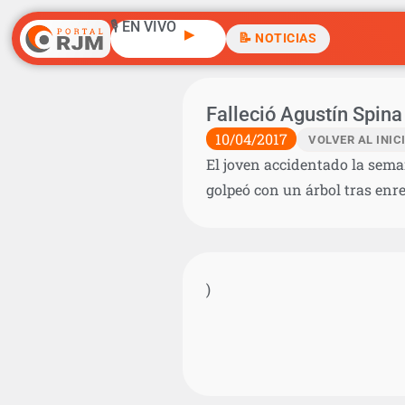
🎙️ EN VIVO
▶
📝 NOTICIAS
Falleció Agustín Spina
10/04/2017
VOLVER AL INIC
El joven accidentado la seman
golpeó con un árbol tras enr
)