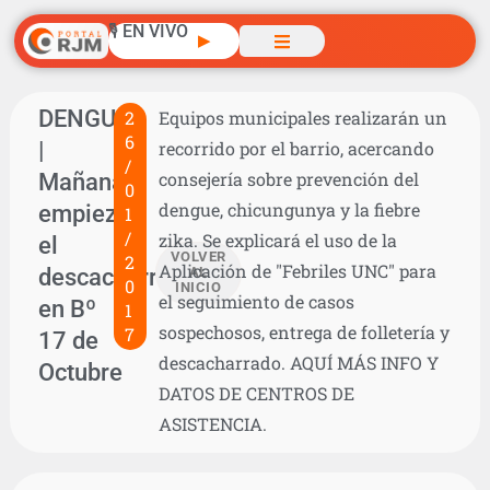
🎙️ EN VIVO
▶
DENGUE
2
Equipos municipales realizarán un
6
|
recorrido por el barrio, acercando
/
Mañana
consejería sobre prevención del
0
dengue, chicungunya y la fiebre
empieza
1
/
zika. Se explicará el uso de la
el
VOLVER
2
Aplicación de "Febriles UNC" para
descacharrado
AL
0
INICIO
el seguimiento de casos
en Bº
1
sospechosos, entrega de folletería y
7
17 de
descacharrado. AQUÍ MÁS INFO Y
Octubre
DATOS DE CENTROS DE
ASISTENCIA.