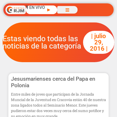
🎙️ EN VIVO
▶
| julio
Estas viendo todas las
29,
noticias de la categoría
2016 |
Jesusmarienses cerca del Papa en
Polonia
Entre miles de joves que participan de la Jornada
Muncial de la Juventud en Cracovia están 40 de nuestra
zona ligados todos al Seminario Menor. Este jueves
pudieron estar dos veces muy cerca del sumo potífice y
su emoción en muy grande.