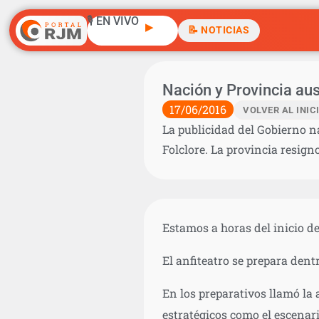
🎙️ EN VIVO
▶
📝 NOTICIAS
Nación y Provincia aus
17/06/2016
VOLVER AL INIC
La publicidad del Gobierno na
Folclore. La provincia resign
Estamos a horas del inicio de
El anfiteatro se prepara dent
En los preparativos llamó la
estratégicos como el escenari