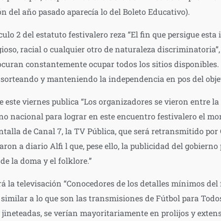
n del año pasado aparecía lo del Boleto Educativo).
culo 2 del estatuto festivalero reza “El fin que persigue est
igioso, racial o cualquier otro de naturaleza discriminatoria”
rocuran constantemente ocupar todos los sitios disponibles
 sorteando y manteniendo la independencia en pos del objet
 de este viernes publica “Los organizadores se vieron entre l
no nacional para lograr en este encuentro festivalero el mon
antalla de Canal 7, la TV Pública, que será retransmitido por
on a diario Alfi l que, pese ello, la publicidad del gobierno
de la doma y el folklore.”
á la televisación “Conocedores de los detalles mínimos del f
o similar a lo que son las transmisiones de Fútbol para Todos
 jineteadas, se verían mayoritariamente en prolijos y extens