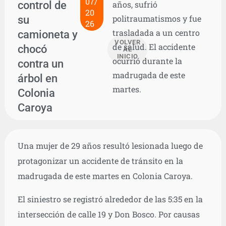
07/
control de
años, sufrió
20
su
politraumatismos y fue
26
trasladada a un centro
camioneta y
VOLVER
de salud. El accidente
chocó
AL
INICIO
ocurrió durante la
contra un
madrugada de este
árbol en
martes.
Colonia
Caroya
Una mujer de 29 años resultó lesionada luego de
protagonizar un accidente de tránsito en la
madrugada de este martes en Colonia Caroya.
El siniestro se registró alrededor de las 5:35 en la
intersección de calle 19 y Don Bosco. Por causas