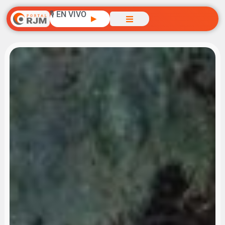
🎙️ EN VIVO
▶