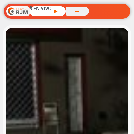
🎙️ EN VIVO
▶