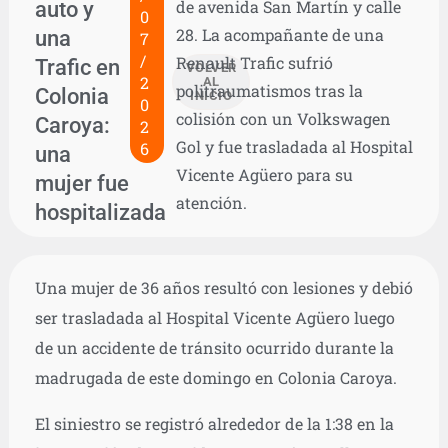
auto y
de avenida San Martín y calle
0
28. La acompañante de una
una
7
/
Renault Trafic sufrió
Trafic en
VOLVER
2
AL
politraumatismos tras la
Colonia
INICIO
0
colisión con un Volkswagen
Caroya:
2
Gol y fue trasladada al Hospital
6
una
Vicente Agüero para su
mujer fue
atención.
hospitalizada
Una mujer de 36 años resultó con lesiones y debió
ser trasladada al Hospital Vicente Agüero luego
de un accidente de tránsito ocurrido durante la
madrugada de este domingo en Colonia Caroya.
El siniestro se registró alrededor de la 1:38 en la