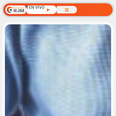
🎙️ EN VIVO
▶