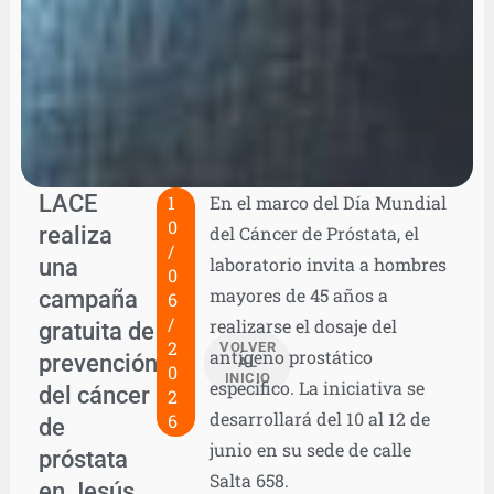
LACE
1
En el marco del Día Mundial
0
realiza
del Cáncer de Próstata, el
/
una
laboratorio invita a hombres
0
mayores de 45 años a
campaña
6
/
realizarse el dosaje del
gratuita de
2
VOLVER
antígeno prostático
prevención
AL
0
INICIO
específico. La iniciativa se
del cáncer
2
desarrollará del 10 al 12 de
6
de
junio en su sede de calle
próstata
Salta 658.
en Jesús