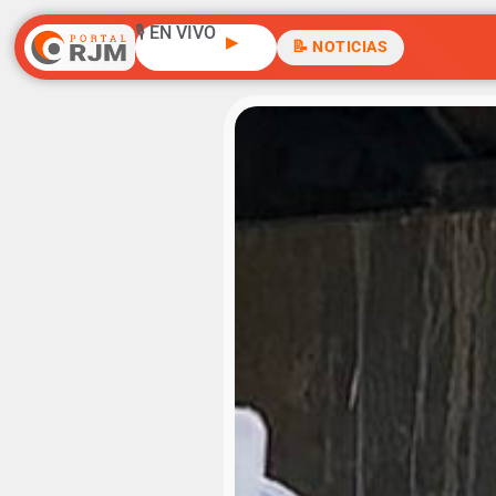
🎙️ EN VIVO
▶
📝 NOTICIAS