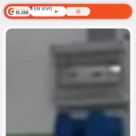
🎙️ EN VIVO
▶