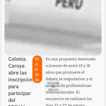
Colonia
03
Es una propuesta destinada
/0
Caroya
a jóvenes de entre 15 y 18
6/
abre las
años que promueve el
20
debate, la negociación y el
inscripciones
26
VOLVER
análisis de problemáticas
para
AL
INICIO
internacionales. El
participar
encuentro se realizará los
del
días 22 y 23 de agosto.