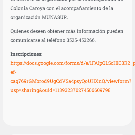
Colonia Caroya con el acompañamiento de la
organización MUNASUR.
Quienes deseen obtener más información pueden
comunicarse al teléfono 3525-453266.
Inscripciones:
https://docs.google.com/forms/d/e/1FAIpQLScHIC8R2_p
ef-
caq769rGMbrod9UgCdVSa4psyQoUHXnQ/viewform?
usp=sharing&ouid=113932370274506609798