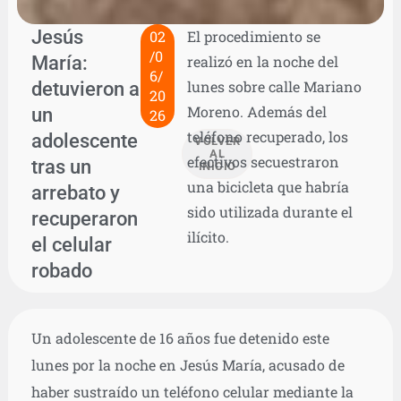
Jesús
02
El procedimiento se
/0
María:
realizó en la noche del
6/
detuvieron a
lunes sobre calle Mariano
20
Moreno. Además del
un
26
teléfono recuperado, los
adolescente
VOLVER
AL
efectivos secuestraron
tras un
INICIO
una bicicleta que habría
arrebato y
sido utilizada durante el
recuperaron
ilícito.
el celular
robado
Un adolescente de 16 años fue detenido este
lunes por la noche en Jesús María, acusado de
haber sustraído un teléfono celular mediante la