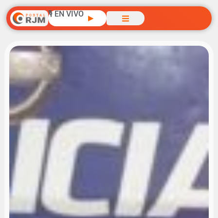
🎙️ EN VIVO
▶