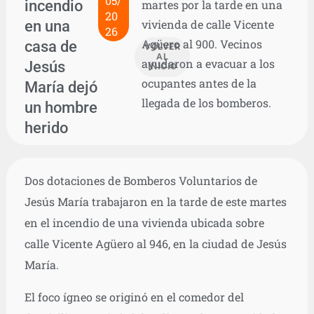
05/
incendio
martes por la tarde en una
20
en una
vivienda de calle Vicente
26
Agüero al 900. Vecinos
casa de
VOLVER
AL
ayudaron a evacuar a los
Jesús
INICIO
ocupantes antes de la
María dejó
llegada de los bomberos.
un hombre
herido
Dos dotaciones de Bomberos Voluntarios de
Jesús María trabajaron en la tarde de este martes
en el incendio de una vivienda ubicada sobre
calle Vicente Agüero al 946, en la ciudad de Jesús
María.
El foco ígneo se originó en el comedor del