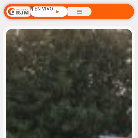
🎙️ EN VIVO
▶