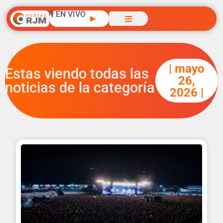
🎙️ EN VIVO
▶
| mayo
Estas viendo todas las
26,
noticias de la categoría
2026 |