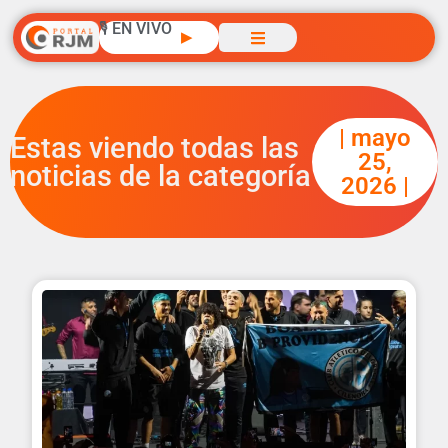
🎙️ EN VIVO
▶
| mayo
Estas viendo todas las
25,
noticias de la categoría
2026 |