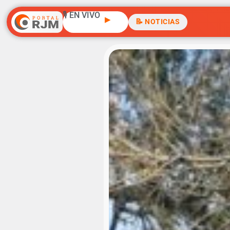
🎙️ EN VIVO
▶
📝 NOTICIAS