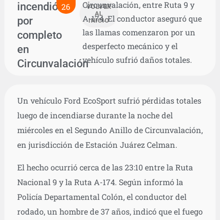
Circunvalación, entre Ruta 9 y
incendió
26
VOLVER
AL
A-174. El conductor aseguró que
por
INICIO
las llamas comenzaron por un
completo
desperfecto mecánico y el
en
vehículo sufrió daños totales.
Circunvalación
Un vehículo Ford EcoSport sufrió pérdidas totales
luego de incendiarse durante la noche del
miércoles en el Segundo Anillo de Circunvalación,
en jurisdicción de Estación Juárez Celman.
El hecho ocurrió cerca de las 23:10 entre la Ruta
Nacional 9 y la Ruta A-174. Según informó la
Policía Departamental Colón, el conductor del
rodado, un hombre de 37 años, indicó que el fuego