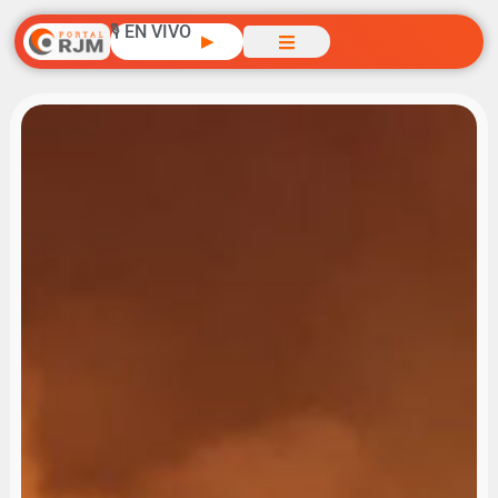
🎙️ EN VIVO
▶