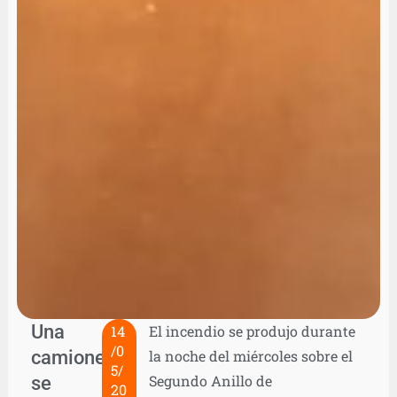
Una
14
El incendio se produjo durante
/0
camioneta
la noche del miércoles sobre el
5/
se
Segundo Anillo de
20