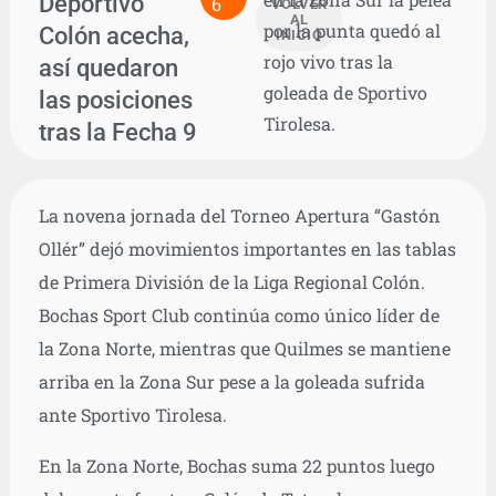
Deportivo
6
VOLVER
AL
por la punta quedó al
Colón acecha,
INICIO
rojo vivo tras la
así quedaron
goleada de Sportivo
las posiciones
Tirolesa.
tras la Fecha 9
La novena jornada del Torneo Apertura “Gastón
Ollér” dejó movimientos importantes en las tablas
de Primera División de la Liga Regional Colón.
Bochas Sport Club continúa como único líder de
la Zona Norte, mientras que Quilmes se mantiene
arriba en la Zona Sur pese a la goleada sufrida
ante Sportivo Tirolesa.
En la Zona Norte, Bochas suma 22 puntos luego