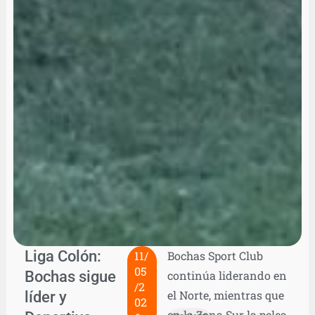
Liga Colón:
11/
Bochas Sport Club
05
Bochas sigue
continúa liderando en
/2
líder y
el Norte, mientras que
02
en la Zona Sur la pelea