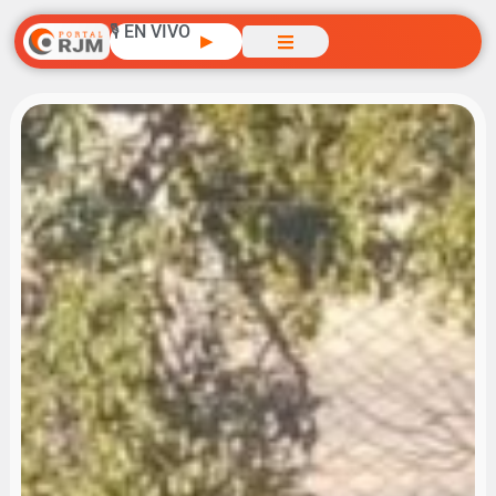
🎙️ EN VIVO
▶