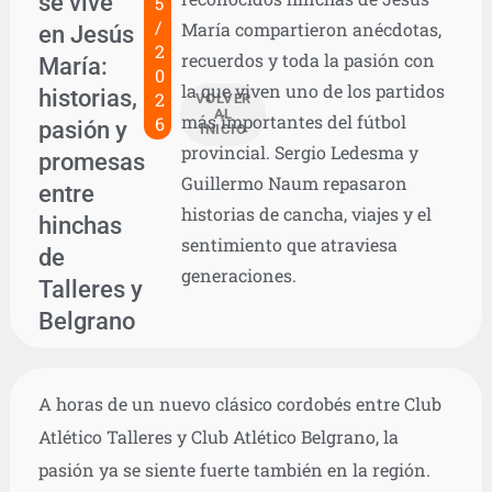
se vive
5
/
María compartieron anécdotas,
en Jesús
2
recuerdos y toda la pasión con
María:
0
la que viven uno de los partidos
historias,
2
VOLVER
AL
más importantes del fútbol
6
pasión y
INICIO
provincial. Sergio Ledesma y
promesas
Guillermo Naum repasaron
entre
historias de cancha, viajes y el
hinchas
sentimiento que atraviesa
de
generaciones.
Talleres y
Belgrano
A horas de un nuevo clásico cordobés entre Club
Atlético Talleres y Club Atlético Belgrano, la
pasión ya se siente fuerte también en la región.