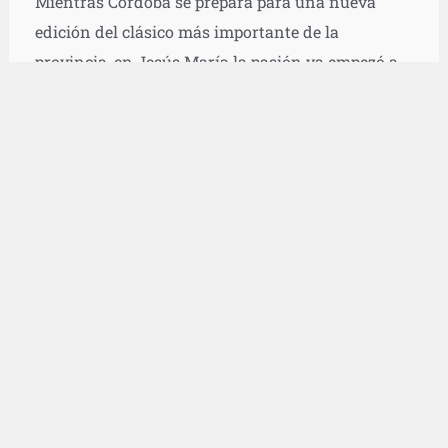
Mientras Córdoba se prepara para una nueva
edición del clásico más importante de la
provincia, en Jesús María la pasión ya empezó a
jugar su propio partido.
Ledesma y Naúm – duelo de hinchadas