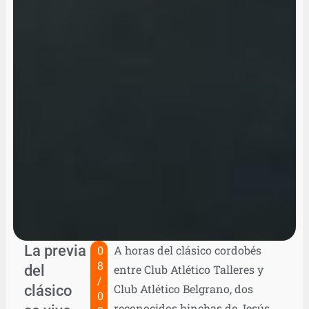
La previa
0
A horas del clásico cordobés
8
del
entre Club Atlético Talleres y
/
clásico
Club Atlético Belgrano, dos
0
reconocidos hinchas de Jesús