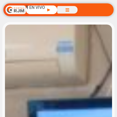
🎙️ EN VIVO
▶