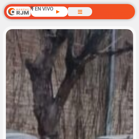
🎙️ EN VIVO
▶