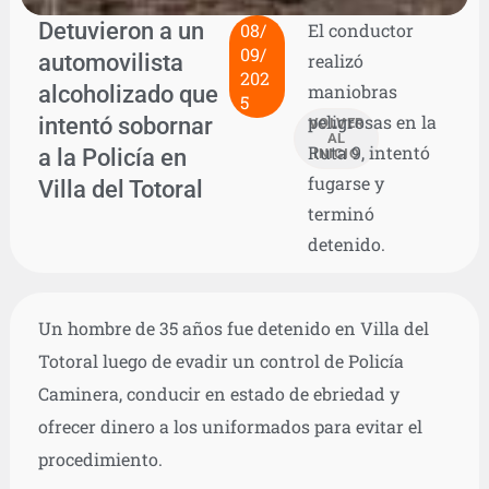
Detuvieron a un
08/
El conductor
09/
automovilista
realizó
202
alcoholizado que
maniobras
5
peligrosas en la
intentó sobornar
VOLVER
AL
Ruta 9, intentó
a la Policía en
INICIO
fugarse y
Villa del Totoral
terminó
detenido.
Un hombre de 35 años fue detenido en Villa del
Totoral luego de evadir un control de Policía
Caminera, conducir en estado de ebriedad y
ofrecer dinero a los uniformados para evitar el
procedimiento.