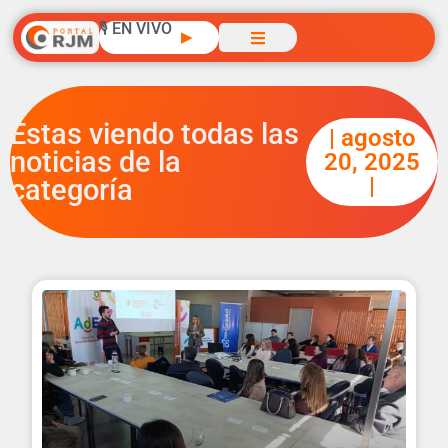
🎙️ EN VIVO
▶
Estas viendo todas las
| agosto
noticias de la
20, 2025
|
categoría